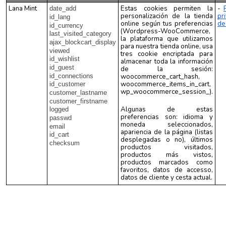
Lana Mint
Estas cookies permiten la
-
date_add
personalización de la tienda
pr
id_lang
online según tus preferencias
d
id_currency
(Wordpress-WooCommerce,
last_visited_category
la plataforma que utilizamos
ajax_blockcart_display
para nuestra tienda online, usa
viewed
tres cookie encriptada para
id_wishlist
almacenar toda la información
id_guest
de la sesión:
id_connections
woocommerce_cart_hash,
woocommerce_items_in_cart,
id_customer
wp_woocommerce_session_).
customer_lastname
customer_firstname
Algunas de estas
logged
preferencias son: idioma y
passwd
moneda seleccionados,
email
apariencia de la página (listas
id_cart
desplegadas o no), últimos
checksum
productos visitados,
productos más vistos,
productos marcados como
favoritos, datos de accesso,
datos de cliente y cesta actual.