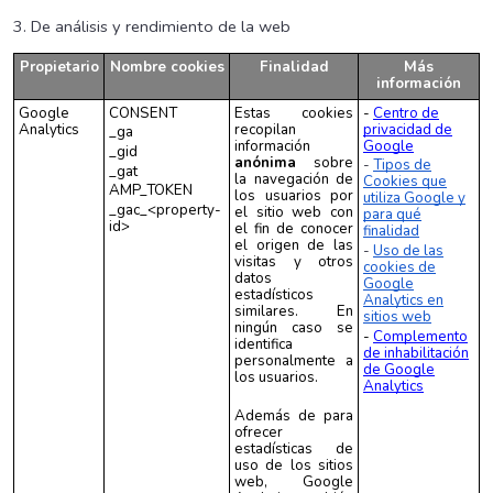
3. De análisis y rendimiento de la web
Propietario
Nombre cookies
Finalidad
Más
información
Google
CONSENT
Estas cookies
-
Centro
de
Analytics
r
ecopilan
privacidad de
_ga
información
Google
_gid
anónima
sobre
-
Tipos de
_gat
la navegación de
Cookies que
AMP_TOKEN
los usuarios por
utiliza Google y
_gac_<property-
el sitio web con
para qué
id>
el fin de conocer
finalidad
el origen de las
-
Uso de las
visitas y otros
cookies de
datos
Google
estadísticos
Analytics en
similares. En
sitios web
ningún caso se
-
Complemento
identifica
de inhabilitación
personalmente a
de Google
los usuarios.
Analytics
Además de para
ofrecer
estadísticas de
uso de los sitios
web, Google