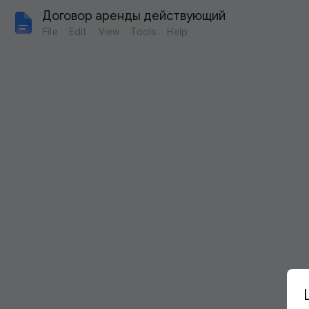
Договор аренды действующий
File
Edit
View
Tools
Help