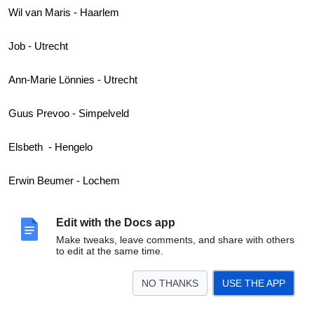
Wil van Maris - Haarlem
Job - Utrecht
Ann-Marie Lönnies - Utrecht
Guus Prevoo - Simpelveld
Elsbeth - Hengelo
Erwin Beumer - Lochem
Wendy Guns - Rotterdam
Edit with the Docs app
Make tweaks, leave comments, and share with others
Martin-Jan Hagg - Utrecht - Dominee NGK Leidsche Rijn (kerk
to edit at the same time.
aan het lint)
NO THANKS
USE THE APP
Daphne Raad - Amsterdam