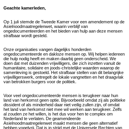
Geachte kamerleden,
Op 1 juli stemde de Tweede Kamer voor een amendement op de
Asielnoodmaatregelenwet, waarin verblijf van
ongedocumenteerden en het bieden van hulp aan deze mensen
strafbaar wordt gesteld.
Onze organisaties vangen dagelijks honderden
ongedocumenteerde en dakloze mensen op. Wij helpen iedereen
die hulp nodig heeft en maken daarbij geen onderscheid. We
doen dat met duizenden vrijwilligers, die zich inzetten vanuit de
humanitaire, solidaire en joods-christelijke waarden waarop de
samenleving is gestoeld. Het strafbaar stellen van dit belangrijke
vrijwilligerswerk, ontregelt de lokale vangnetten en het draagvlak
van betrokken burgers voor de politiek.
Voor veel ongedocumenteerde mensen is terugkeer naar hun
land van herkomst geen optie. Bijvoorbeeld omdat zij als politieke
dissident of als minderheid daar niet veilig zullen zijn, of omdat
het land van herkomst niet mee wil werken aan terugkeer. Zelfs
al zouden ze het willen, is het dus voor hen te complex om
Nederland te verlaten. De geamendeerde
Asielnoodmaatregelenwet maakt mensen die geen alternatief
hebben vogelvrij. Dat is in strijd met de Universele Rechten van