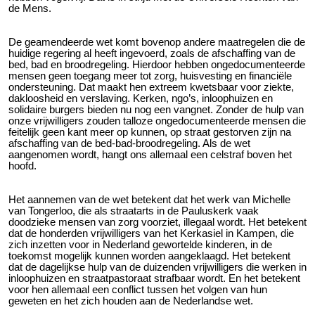
de Mens.
De geamendeerde wet komt bovenop andere maatregelen die de
huidige regering al heeft ingevoerd, zoals de afschaffing van de
bed, bad en broodregeling. Hierdoor hebben ongedocumenteerde
mensen geen toegang meer tot zorg, huisvesting en financiële
ondersteuning. Dat maakt hen extreem kwetsbaar voor ziekte,
dakloosheid en verslaving. Kerken, ngo’s, inloophuizen en
solidaire burgers bieden nu nog een vangnet. Zonder de hulp van
onze vrijwilligers zouden talloze ongedocumenteerde mensen die
feitelijk geen kant meer op kunnen, op straat gestorven zijn na
afschaffing van de bed-bad-broodregeling. Als de wet
aangenomen wordt, hangt ons allemaal een celstraf boven het
hoofd.
Het aannemen van de wet betekent dat het werk van Michelle
van Tongerloo, die als straatarts in de Pauluskerk vaak
doodzieke mensen van zorg voorziet, illegaal wordt. Het betekent
dat de honderden vrijwilligers van het Kerkasiel in Kampen, die
zich inzetten voor in Nederland gewortelde kinderen, in de
toekomst mogelijk kunnen worden aangeklaagd. Het betekent
dat de dagelijkse hulp van de duizenden vrijwilligers die werken in
inloophuizen en straatpastoraat strafbaar wordt. En het betekent
voor hen allemaal een conflict tussen het volgen van hun
geweten en het zich houden aan de Nederlandse wet.