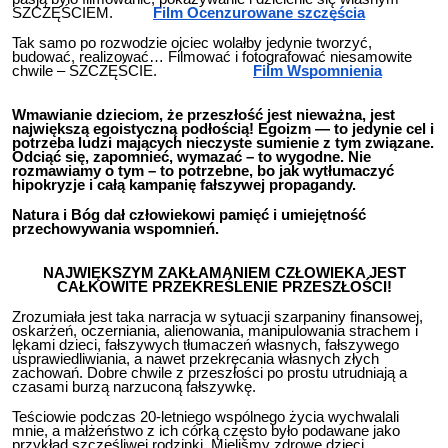
SZCZĘŚCIEM.
Film Ocenzurowane szczęścia
Tak samo po rozwodzie ojciec wolałby jedynie tworzyć,
budować, realizować… Filmować i fotografować niesamowite
chwile – SZCZĘŚCIE.
Film Wspomnienia
Wmawianie dzieciom, że przeszłość jest nieważna, jest
największą egoistyczną podłością! Egoizm — to jedynie cel i
potrzeba ludzi mających nieczyste sumienie z tym związane.
Odciąć się, zapomnieć, wymazać – to wygodne. Nie
rozmawiamy o tym – to potrzebne, bo jak wytłumaczyć
hipokryzje i całą kampanię fałszywej propagandy.
Natura i Bóg dał człowiekowi pamięć i umiejętność
przechowywania wspomnień.
NAJWIĘKSZYM ZAKŁAMANIEM CZŁOWIEKA JEST
CAŁKOWITE PRZEKREŚLENIE PRZESZŁOŚCI!
Zrozumiała jest taka narracja w sytuacji szarpaniny finansowej,
oskarżeń, oczerniania, alienowania, manipulowania strachem i
lękami dzieci, fałszywych tłumaczeń własnych, fałszywego
usprawiedliwiania, a nawet przekręcania własnych złych
zachowań. Dobre chwile z przeszłości po prostu utrudniają a
czasami burzą narzuconą fałszywkę.
Teściowie podczas 20-letniego wspólnego życia wychwalali
mnie, a małżeństwo z ich córką często było podawane jako
przykład szczęśliwej rodzinki. Mieliśmy zdrowe dzieci,