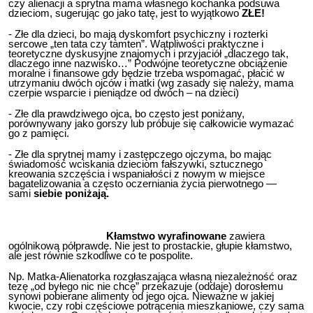
czy alienacji a sprytna mama własnego kochanka podsuwa
dzieciom, sugerując go jako tatę, jest to wyjątkowo
ZŁE!
- Złe dla dzieci, bo mają dyskomfort psychiczny i rozterki
sercowe „ten tata czy tamten”. Wątpliwości praktyczne i
teoretyczne dyskusyjne znajomych i przyjaciół „dlaczego tak,
dlaczego inne nazwisko…” Podwójne teoretyczne obciążenie
moralne i finansowe gdy będzie trzeba wspomagać, płacić w
utrzymaniu dwóch ojców i matki (wg zasady się należy, mama
czerpie wsparcie i pieniądze od dwóch – na dzieci)
- Złe dla prawdziwego ojca, bo często jest poniżany,
porównywany jako gorszy lub próbuje się całkowicie wymazać
go z pamięci.
- Złe dla sprytnej mamy i zastępczego ojczyma, bo mając
świadomość wciskania dzieciom fałszywki, sztucznego
kreowania szczęścia i wspaniałości z nowym w miejsce
bagatelizowania a często oczerniania życia pierwotnego —
sami
siebie poniżają.
Kłamstwo wyrafinowane
zawiera
ogólnikową półprawdę. Nie jest to prostackie, głupie kłamstwo,
ale jest równie szkodliwe co te pospolite.
Np. Matka-Alienatorka rozgłaszająca własną niezależność oraz
tezę „od byłego nic nie chcę” przekazuje (oddaje) dorosłemu
synowi pobierane alimenty od jego ojca. Nieważne w jakiej
kwocie, czy robi częściowe potrącenia mieszkaniowe, czy sama