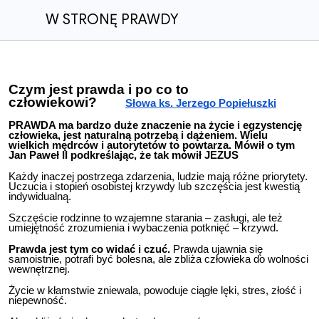
W STRONĘ PRAWDY
Czym jest prawda i po co to
człowiekowi?
Słowa ks. Jerzego Popiełuszk
i
PRAWDA ma bardzo duże znaczenie na życie i egzystencję
człowieka, jest naturalną potrzebą i dążeniem. Wielu
wielkich mędrców i autorytetów to powtarza. Mówił o tym
Jan Paweł II podkreślając, że tak mówił JEZUS
Każdy inaczej postrzega zdarzenia, ludzie mają różne priorytety.
Uczucia i stopień osobistej krzywdy lub szczęścia jest kwestią
indywidualną.
Szczęście rodzinne to wzajemne starania – zasługi, ale też
umiejętność zrozumienia i wybaczenia potknięć – krzywd.
Prawda jest tym co widać i czuć.
Prawda ujawnia się
samoistnie, potrafi być bolesna, ale zbliża człowieka do wolności
wewnętrznej.
Życie w kłamstwie zniewala, powoduje ciągłe lęki, stres, złość i
niepewność.