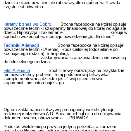
dzieci a ojciec powinien ale robi wszystko naprzeciw. Prawda
często jest odwrotna.
Intratny biznes ws Dobro
Strona facebooka na której opisuje
powszechne techniki szarpaniny finansowej do której wciąga się
dzieci. Hipokryzja i zakłamanie króluje w
sądach i wszechobec stosując powiedzenie „to dla dzieci”
Techniki Alienacji
Strona facebooka na której opisuje
powszechne techniki Alienacji Rodzicielskiej (oddzielanie od
kochającego rodzica), manipulacji,
zakłamywania i zarażania dzieci nienawiścią
do oddzielonego rodzica.
Film Alienacja
Spot filmowy obrazujący na przykładzie
ten powszechny problem. Tutaj podstawową fałszywką
zaimplementowaną dziecku jest: “twój ojciec znowu
zapomniał...nie potrzebujesz go”.
Ogrom zakłamania i fałszywej propagandy wokół sytuacji
rodzinnej małżeństwa A.D. Baca popchnął ojca do opisywania,
dokumentowania, obrazowania…. PRAWDY.
Podczas wieloletniego pożycia jedyną potrzebą, a zarazem
pasją było filmowanie, pokazywanie i dzielenie się własnym