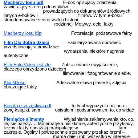
Macherzy losu pdf
E-bok opisujący zdarzenia,
zawierający szereg odnośników
prowadzących do dokumentów źródłowych,
innych e-boków i filmów. W tym e-boku
skondensowane sedno walki i historii
rodzinnej. Motywy, cele, fakty.
Macherzy losu klip
Fotorelacja, podstawowe fakty
Film Dla dobra dzieci
Fabularyzowana opowieść
przedstawiająca prawdziwe
wydarzenia, niektóre nagrania
autentyczne.
Film Foto Video jest złe
Zobrazowanie i wyjaśnienie,
dlaczego obrzydzono dzieciom
filmowanie i fotografowanie siebie.
Klip Miłość
Adekwatne słowa piosenki, zdjęcia
obrazujące fakty
Bogata i szczęśliwa pdf
To tytuł wypożyczonej przez
żonę książki, sam opisałem i podsumowałem to, co widać
Pieniądze alimenty
Wyjaśnienia zakłamywania kto, co,
ile, się należy… Matematyka nie kłamie, autentyczne przykłady,
liczby i fakty obnażają manipulacje w tym
zakresie. Ogólny i powszechnie stosowany przekaz brzmi –
mama daje i robi wszystko w interesie