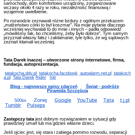
samochody, dom komfortowo urządzony, zorganizowane
wczasy około 4 razy w roku, niezależność finansową i
wzajemne uwielbienie.
Po rozwodzie zeznawali różne bzdury z ogólnym przekazem
„małżeństwo córki to był koszmar”. Na moje pytanie dlaczego
wcześniej wychwalali to do mnie i innych – padła odpowiedź
„mówiliśmy tak, bo chcieliśmy, żeby było dobrze”. Tym samym
przyznali własny fałsz i zakłamanie, tyle tylko, że wg sądowych
zeznań kłamali wcześniej.
Tata Darek inaczej – utworzone strony internetowe, firma,
fundacja, autoprezentacja.
tatakocha.ddv.pl
tatakocha.facebook
autoalarm.net.pl
tatakoch
a.pl
Tata Darek
Rider
Intr
Blog - najnowsze opisy zdarzeń
Świat - podróże
Piramida Szczęścia
Zoner
Google
YouTube
Tata
t.j.pl
500px
Tumblr
Pulsepx
Zastępczy tata
jest dobrym rozwiązaniem w sytuacji gdy
prawdziwy umarł lub ma gdzieś własne dzieci.
Jeśli ojciec jest, się stara i zabiega pomimo rozwodu, separacji