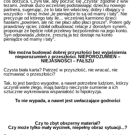
coś dorzuca. Czyni tak, aby poczuć się „czysta” zgodnie z w/w
tezami. Jednak dużo wcześniej podstawiając dziecku nowego
partnera, sugerując, że to tata ten właściwy, dobry i dbający o
wszystko – teraz mówi „te pieniądze to są od mamy i taty”. Nie
precyzuje od którego taty ile… wcześniej karmiono dzieci
hasłami „powinien, ale nic nie płaci albo płaci grosze”. Potem gdy
prawdziwy ojciec zdołał odbudować relacje z dorosłym synem,
proponuje że będzie robił przelewy bezpośrednio na jego konto.
Syn odpowiada „dobrze, zresztą ja też dostaje na konto
pieniądze od mamy i taty”.
Nie można budować dobrej przyszłości bez wyjaśnienia
nieporozumień z przeszłości. NIEPOROZUMIEŃ –
NIEJASNOŚCI – FAŁSZU
Czysta biała karta? Patrzeć w przyszłość, nie wracać, nie
rozmawiać o przeszłości?
Tak, to jest bardzo wygodne, a nawet potrzebne ludziom, którzy
uczynili wiele złego, mają bardzo nieczyste sumienie a ich
sztucznie wykreowana wspaniałość to hipokryzja.
To nie wypada, a nawet jest uwłaczające godności
Czy to zbyt obszerny materiał?
Czy może tylko mały wycinek, niepełny obraz sytuacji...?