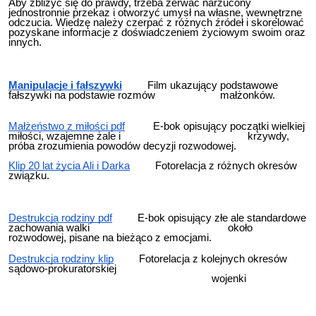
Aby zbliżyć się do prawdy, trzeba zerwać narzucony
jednostronnie przekaz i otworzyć umysł na własne, wewnętrzne
odczucia. Wiedzę należy czerpać z różnych źródeł i skorelować
pozyskane informacje z doświadczeniem życiowym swoim oraz
innych.
Manipulacje i fałszywki
Film ukazujący podstawowe
fałszywki na podstawie rozmów małżonków.
Małżeństwo z miłości pdf
E-bok opisujący początki wielkiej
miłości, wzajemne żale i krzywdy,
próba zrozumienia powodów decyzji rozwodowej.
Klip 20 lat życia Ali i Darka
Fotorelacja z różnych okresów
związku.
Destrukcja rodziny pdf
E-bok opisujący złe ale standardowe
zachowania walki około
rozwodowej, pisane na bieżąco z emocjami.
Destrukcja rodziny klip
Fotorelacja z kolejnych okresów
sądowo-prokuratorskiej
wojenki