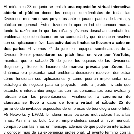
El miércoles 23 de junio se realizó
una exposición virtual interactiva
abierta al público
donde los equipos semifinalistas de todas las
Divisiones mostraron sus proyectos ante el jurado, padres de familia, y
público en general. Éstos tuvieron la oportunidad de conocer más a
fondo la razón por la que las niñas y jóvenes deseaban combatir los
problemas que identificaron en su comunidad y que deseaban resolver
con su aplicación móvil.
Las actividades finales se llevaron a cabo en
dos partes:
El viernes 24 de junio los equipos semifinalistas de la
División Senior
presentaron su pitch final en vivo por YouTube,
mientras que el sábado 25 de junio, los equipos de las Divisiones
Beginner y Senior lo hicieron de
manera privada por Zoom.
La
dinámica era presentar cuál problema decidieron resolver, demostrar
cómo funcionan sus aplicaciones y cómo podrían implementar una
estrategia de negocio para su proyecto frente al jurado invitado que
escuchó e intercambió preguntas con las concursantes para evaluar y
retroalimentar las presentaciones. Finalmente,
la ceremonia de
clausura se llevó a cabo de forma virtual el sábado 25 de
junio
donde invitados especiales de empresas de tecnología como Intel,
F5 Networks y EPAM, brindaron unas palabras motivadoras hacia las
niñas. Así mismo, Lulu Curiel, emprendedora social a nivel mundial,
compartió con las niñas un mensaje, además de que pudieron interactuar
y conocer más de su experiencia profesional. El evento terminó con la