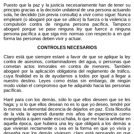
Puesto que la paz y la justicia necesariamente han de tener su
principio gracias a la decisión unilateral de una persona actuando
sola, he decidido (sin previa consulta) a vivir como sigue: Nunca
emplearé (o abogaré por que se utilice) la fuerza o la violencia o
compulsión contra de ninguna persona pacífica. Tampoco
abogaré porque se pase ninguna ley que fuerce a ninguna
persona pacífica a que siga mis normas con respecto a en qué
forma las personas deben vivir y actuar.
CONTROLES NECESARIOS
Claro está que siempre estaré a favor de que se aplique la ley
contra de asesinos, contaminadores del agua, o personas que
cometan actos inmorales en contra de menores. También
abogaré por la aplicación obligatoria del reglamento de tráfico,
cuya finalidad es la de ayudarnos a todos por igual a llegar a
nuestro destino. Leyes como éstas sin embargo, de ningún
modo violan el compromiso que he adquirido hacia las personas
pacíficas.
Haré para con los demás, sólo lo que ellos deseen que se les
haga; y si lo que ellos desean no es lo que yo deseo, tendré por
lo menos la elemental decencia de dejarlos en paz. Esta filosofía
de la vida la aprendí durante mis años de experiencia como
evangelista a quien nadie escuchaba, lo que me hacía anhelar en
aquella época, que hubiera una ley que obligará a los demás a
que vivieran rectamente o sea en la forma en que yo vivía y
deseaba que los demás viviesen, claro está pensando en que