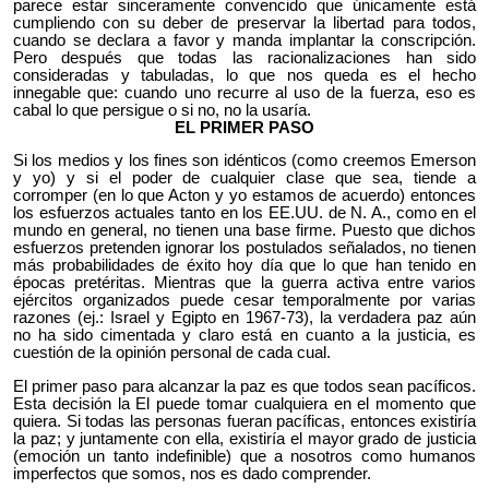
parece estar sinceramente convencido que únicamente está
cumpliendo con su deber de preservar la libertad para todos,
cuando se declara a favor y manda implantar la conscripción.
Pero después que todas las racionalizaciones han sido
consideradas y tabuladas, lo que nos queda es el hecho
innegable que: cuando uno recurre al uso de la fuerza, eso es
cabal lo que persigue o si no, no la usaría.
EL PRIMER PASO
Si los medios y los fines son idénticos (como creemos Emerson
y yo) y si el poder de cualquier clase que sea, tiende a
corromper (en lo que Acton y yo estamos de acuerdo) entonces
los esfuerzos actuales tanto en los EE.UU. de N. A., como en el
mundo en general, no tienen una base firme. Puesto que dichos
esfuerzos pretenden ignorar los postulados señalados, no tienen
más probabilidades de éxito hoy día que lo que han tenido en
épocas pretéritas. Mientras que la guerra activa entre varios
ejércitos organizados puede cesar temporalmente por varias
razones (ej.: Israel y Egipto en 1967-73), la verdadera paz aún
no ha sido cimentada y claro está en cuanto a la justicia, es
cuestión de la opinión personal de cada cual.
El primer paso para alcanzar la paz es que todos sean pacíficos.
Esta decisión la El puede tomar cualquiera en el momento que
quiera. Si todas las personas fueran pacíficas, entonces existiría
la paz; y juntamente con ella, existiría el mayor grado de justicia
(emoción un tanto indefinible) que a nosotros como humanos
imperfectos que somos, nos es dado comprender.