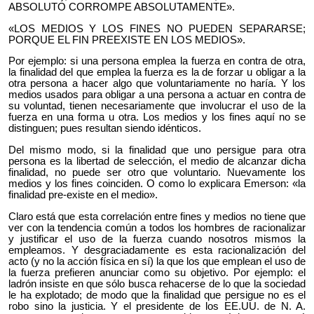
ABSOLUTO CORROMPE ABSOLUTAMENTE».
«LOS MEDIOS Y LOS FINES NO PUEDEN SEPARARSE;
PORQUE EL FIN PRE­EXISTE EN LOS MEDIOS».
Por ejemplo: si una persona emplea la fuerza en contra de otra,
la finalidad del que emplea la fuerza es la de forzar u obligar a la
otra persona a hacer algo que voluntariamente no haría. Y los
medios usados para obligar a una persona a actuar en contra de
su voluntad, tienen necesariamente que involucrar el uso de la
fuerza en una forma u otra. Los medios y los fines aquí no se
distinguen; pues resultan siendo idénticos.
Del mismo modo, si la finalidad que uno persigue para otra
persona es la libertad de selección, el medio de alcanzar dicha
finalidad, no puede ser otro que voluntario. Nuevamente los
medios y los fines coinciden. O como lo explicara Emerson: «la
finalidad pre-existe en el medio».
Claro está que esta correlación entre fines y medios no tiene que
ver con la tendencia común a todos los hombres de racionalizar
y justificar el uso de la fuerza cuando nosotros mismos la
empleamos. Y desgraciadamente es esta racionalización del
acto (y no la acción física en sí) la que los que emplean el uso de
la fuerza prefieren anunciar como su objetivo. Por ejemplo: el
ladrón insiste en que sólo busca rehacerse de lo que la sociedad
le ha explotado; de modo que la finalidad que persigue no es el
robo sino la justicia. Y el presidente de los EE.UU. de N. A.