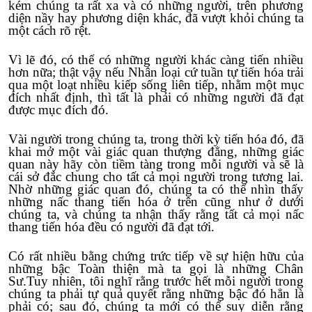
kém chúng ta rất xa và có những người, trên phương
diện nầy hay phương diện khác, đã vượt khỏi chúng ta
một cách rõ rệt.
Vì lẽ đó, có thể có những người khác càng tiến nhiều
hơn nữa; thật vậy nếu Nhân loại cứ tuần tự tiến hóa trải
qua một loạt nhiều kiếp sống liên tiếp, nhằm một mục
đích nhất định, thì tất là phải có những người đã đạt
được mục đích đó.
Vài người trong chúng ta, trong thời kỳ tiến hóa đó, đã
khai mở một vài giác quan thượng đẳng, những giác
quan này hãy còn tiềm tàng trong mỗi người và sẽ là
cái sở đắc chung cho tất cả mọi người trong tương lai.
Nhờ những giác quan đó, chúng ta có thể nhìn thấy
những nấc thang tiến hóa ở trên cũng như ở dưới
chúng ta, và chúng ta nhận thấy rằng tất cả mọi nấc
thang tiến hóa đều có người đã đạt tới.
Có rất nhiều bằng chứng trức tiếp về sự hiện hữu của
những bậc Toàn thiện mà ta gọi là những Chân
Sư.Tuy nhiên, tôi nghĩ rằng trước hết mỗi người trong
chúng ta phải tự quả quyết rằng những bậc đó hẳn là
phải có; sau đó, chúng ta mới có thể suy diễn rằng