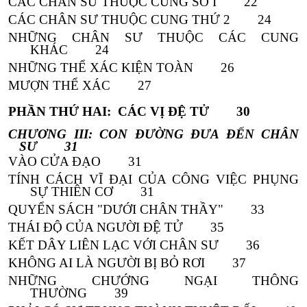
CÁC CHÂN SƯ THUỘC CUNG SỐ I 22
CÁC CHÂN SƯ THUỘC CUNG THỨ 2 24
NHỮNG CHÂN SƯ THUỘC CÁC CUNG
KHÁC 24
NHỮNG THỂ XÁC KIỆN TOÀN 26
MƯỢN THỂ XÁC 27
PHẦN THỨ HAI: CÁC VỊ ĐỆ TỬ 30
CHƯƠNG III: CON ĐƯỜNG ĐƯA ĐẾN CHÂN
SƯ 31
VÀO CỬA ĐẠO 31
TÍNH CÁCH VĨ ĐẠI CỦA CÔNG VIỆC PHỤNG
SỰ THIÊN CƠ 31
QUYỂN SÁCH "DƯỚI CHÂN THẦY" 33
THÁI ĐỘ CỦA NGƯỜI ĐỆ TỬ 35
KẾT DÂY LIÊN LẠC VỚI CHÂN SƯ 36
KHÔNG AI LÀ NGƯỜI BỊ BỎ RƠI 37
NHỮNG CHƯỚNG NGẠI THÔNG
THƯỜNG 39