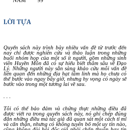
NĂM 99
LỜI TỰA
Quyển sách này trình bày nhiều vấn đề từ trước đến
nay chỉ được nghiên cứu và thảo luận trong những
buổi nhóm họp của một số ít người, gồm những sinh
viên Huyền Môn đã có sự hiểu biết thâm sâu về Đạo
Lý. Những người này sẵn sàng khảo cứu môi vấn đề
liên quan đến những địa hạt tâm linh mà họ chưa có
thể bước vào ngay bây giờ, nhưng hy vọng có ngày sẽ
bước vào trong một tương lai về sau.
. . .
Tôi có thể bảo đảm và chứng thực những điều đã
được viết ra trong quyển sách này, nó ghi chép đúng
đắn những điều mà tác giả đã quan sát một cách tỉ mỉ
và cẩn thận, nhưng có không tuyên bố một uy tín nào,
cũng không đòi hỏi độc giả phải chấp thuận hay tin