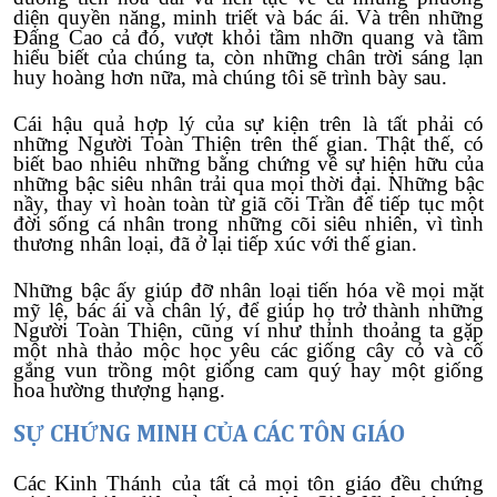
diện quyền năng, minh triết và bác ái. Và trên những
Đấng Cao cả đó, vượt khỏi tầm nhỡn quang và tầm
hiểu biết của chúng ta, còn những chân trời sáng lạn
huy hoàng hơn nữa, mà chúng tôi sẽ trình bày sau.
Cái hậu quả hợp lý của sự kiện trên là tất phải có
những Người Toàn Thiện trên thế gian. Thật thế, có
biết bao nhiêu những bằng chứng về sự hiện hữu của
những bậc siêu nhân trải qua mọi thời đại. Những bậc
nầy, thay vì hoàn toàn từ giã cõi Trần để tiếp tục một
đời sống cá nhân trong những cõi siêu nhiên, vì tình
thương nhân loại, đã ở lại tiếp xúc với thế gian.
Những bậc ấy giúp đỡ nhân loại tiến hóa về mọi mặt
mỹ lệ, bác ái và chân lý, để giúp họ trở thành những
Người Toàn Thiện, cũng ví như thỉnh thoảng ta gặp
một nhà thảo mộc học yêu các giống cây cỏ và cố
gắng vun trồng một giống cam quý hay một giống
hoa hường thượng hạng.
SỰ CHỨNG MINH CỦA CÁC TÔN GIÁO
Các Kinh Thánh của tất cả mọi tôn giáo đều chứng