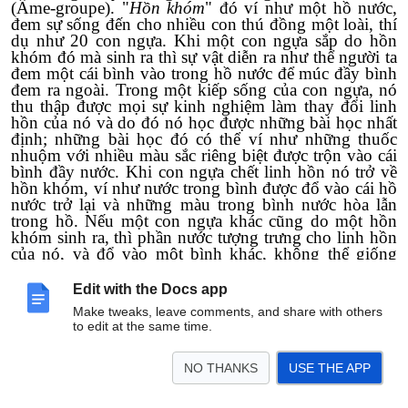
(Âme-groupe). "
Hồn khóm
" đó ví như một hồ nước,
đem sự sống đến cho nhiều con thú đồng một loài, thí
dụ như 20 con ngựa. Khi một con ngựa sắp do hồn
khóm đó mà sinh ra thì sự vật diễn ra như thể người ta
đem một cái bình vào trong hồ nước để múc đầy bình
đem ra ngoài. Trong một kiếp sống của con ngựa, nó
thu thập được mọi sự kinh nghiệm làm thay đổi linh
hồn của nó và do đó nó học được những bài học nhất
định; những bài học đó có thể ví như những thuốc
nhuộm với nhiều màu sắc riêng biệt được trộn vào cái
bình đầy nước. Khi con ngựa chết linh hồn nó trở về
hồn khóm, ví như nước trong bình được đổ vào cái hồ
nước trở lại và những màu trong bình nước hòa lẫn
trong hồ. Nếu một con ngựa khác cũng do một hồn
khóm sinh ra, thì phần nước tượng trưng cho linh hồn
của nó, và đổ vào một bình khác, không thể giống
như phần nước tượng trưng cho con ngựa trước.
Edit with the Docs app
Khi một con thú đã phát triển đầy đủ để có thể trở nên
Make tweaks, leave comments, and share with others
người, thì sau khi chết, linh hồn nó không còn trở về
to edit at the same time.
hồn khóm nữa, mà thành một cá tính riêng biệt. Và khi
đó, mới diễn ra một sự kiện vừa lạ lùng vừa tốt đẹp.
NO THANKS
USE THE APP
Cái tinh hoa của linh hồn đó, tượng trưng bằng nước
trong bình, trở nên một cái thể hoạt động cho một cái
gì cao hơn nhiều, thể hiện cho một đời sống thanh cao