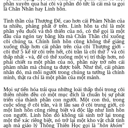
phần xuyên qua hai cõi và phần đó tức là cái mà ta gọi
là Chân Nhân hay Linh hồn.
Tinh thần của Thượng Đế, cao hơn cái Phàm Nhân của
ta nhiều, phảng phất ở trên. Linh hồn ta chỉ là một
phần yếu đuối và thô thiển của nó, có thể gọi là một
đầu của ngón tay bằng lửa mà Chân Thần chỉ xuống
cõi chúng ta. Chính linh hồn cũng không thể giáng
xuống thấp hơn cái phần trên của cõi Thượng giới -
cõi thứ 5 kể từ cõi trên hết, cõi trần là cõi thứ 7 và cõi
thấp nhất - và, để có thể xuống một vị trí thấp hơn, nó
phải chiết ra một phần của nó, phần này trở nên cái
phàm nhân mà chúng ta được biết. Như thế, cái phàm
nhân đó, mà mỗi người trong chúng ta tưởng là chính
mình, thật ra chỉ là một phần của một mảnh.
Mọi sự tiến hóa trải qua những loài thấp thỏi trong cõi
thiên nhiên đều có một mục đích là chuẩn bị sự phát
triển của thành phần con người. Một con thú, trong
cuộc sống ở cõi trần, và ít lâu sau ở cõi trung giới, có
một linh hồn cũng riêng biệt và độc lập như linh hồn
con người. Linh hồn đó không tái sinh trở lại trong
một thể xác riêng biệt, nó trở lại một kho vật chất tinh
anh mà giáo lý Thông Thiên Học gọi là "
hồn khóm
"