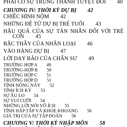
PHẢI CÓ SỰ TRUNG THÀNH TUYỆT ĐỐI 40
CHƯƠNG IV: THỜI KỲ DỰ BỊ 42
CHIẾC HÌNH NỘM 42
NHỮNG ĐỆ TỬ DỰ BỊ TRẺ TUỔI 43
HẬU QUẢ CỦA SỰ TÀN NHẪN ĐỐI VỚI TRẺ
CON 45
BẬC THẦY CỦA NHÂN LOẠI 46
VÀO HÀNG DỰ BỊ 47
LỜI DẠY BẢO CỦA CHÂN SƯ 49
TRƯỜNG HỢP A 49
TRƯỜNG-HỢP B 50
TRƯỜNG HỢP C 51
TRƯỜNG HỢP D 51
TÍNH NÓNG NẢY 52
TÍNH ÍCH KỶ 53
SỰ ÂU LO 54
SỰ VUI CƯỜI 54
NHỮNG LỜI NÓI VÔ ÍCH 55
TÍNH HẤP TẤP VÀ KHOE KHOANG 56
GIÁ TRỊ CỦA SỰ TẬP ĐOÀN 56
CHƯƠNG V: THỜI KỲ NHẬP MÔN 58