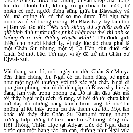
phòng ở ngay trước mặt chúng tôi vẫn khép chặt trong
lúc đó. Thình lình, không có gì chuẩn bị trước, tự
nhiên có một người đứng sững giữa bà Blavatsky và
tôi, mà chúng tôi có thể sờ mó được. Tôi giựt nảy
mình và tỏ vẻ luống cuống. Bà Blavatsky lấy làm thú
vị lắm và bảo tôi: “
Nếu anh không đủ sự hiểu biết để
giữ bình tĩnh trước một sự nhỏ nhặt như thế, thì anh sẽ
không đi xa trên đường Huyền Môn!
”. Tôi được giới
thiệu cho người khách lạ, vị nầy lúc đó chưa phải là
một Chân Sư, nhưng một vị La Hán, còn dưới các
Chân Sư một bậc. Tới nay, vị ấy đã trở nên Chân Sư
Djwal-Kul.
Vài tháng sau đó, một ngày nọ đức Chân Sư Morya
đến thăm chúng tôi. Ngài có cái hình dáng bề ngoài
như một người thường với thể xác vật chất. Ngài đi
qua gian phòng của tôi để đến gặp bà Blavatsky lúc ấy
đang làm việc trong phòng bà. Đó là lần đầu tiên mà
tôi thấy Ngài một cách rõ ràng, vì hồi đó tôi chưa khai
mở đầy đủ những năng khiếu tiềm tàng để nhớ lại
những gì tôi thấy trong cái thể thanh của tôi. Một lần
khác, tôi thấy đức Chân Sư Kuthumi trong những
trường hợp tương tự trên nóc trụ sở trung ương của
Hội Thông Thiên Học tại Adyar. Lúc đó Ngài đang
bước qua một hàng rào lan can, dường như Ngài vừa