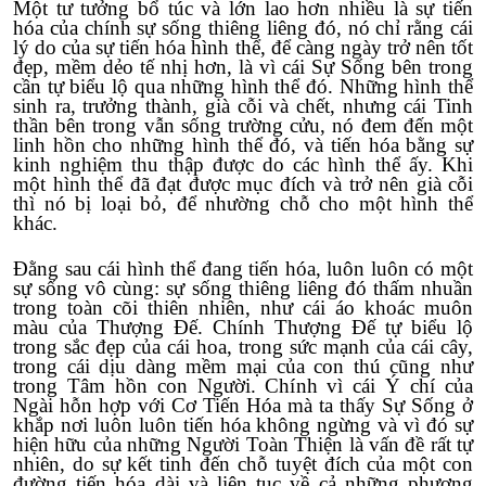
Một tư tưởng bổ túc và lớn lao hơn nhiều là sự tiến
hóa của chính sự sống thiêng liêng đó, nó chỉ rằng cái
lý do của sự tiến hóa hình thể, để càng ngày trở nên tốt
đẹp, mềm dẻo tế nhị hơn, là vì cái Sự Sống bên trong
cần tự biểu lộ qua những hình thể đó. Những hình thể
sinh ra, trưởng thành, già cỗi và chết, nhưng cái Tinh
thần bên trong vẫn sống trường cửu, nó đem đến một
linh hồn cho những hình thể đó, và tiến hóa bằng sự
kinh nghiệm thu thập được do các hình thể ấy. Khi
một hình thể đã đạt được mục đích và trở nên già cỗi
thì nó bị loại bỏ, để nhường chỗ cho một hình thể
khác.
Đằng sau cái hình thể đang tiến hóa, luôn luôn có một
sự sống vô cùng: sự sống thiêng liêng đó thấm nhuần
trong toàn cõi thiên nhiên, như cái áo khoác muôn
màu của Thượng Đế. Chính Thượng Đế tự biểu lộ
trong sắc đẹp của cái hoa, trong sức mạnh của cái cây,
trong cái dịu dàng mềm mại của con thú cũng như
trong Tâm hồn con Người. Chính vì cái Ý chí của
Ngài hỗn hợp với Cơ Tiến Hóa mà ta thấy Sự Sống ở
khắp nơi luôn luôn tiến hóa không ngừng và vì đó sự
hiện hữu của những Người Toàn Thiện là vấn đề rất tự
nhiên, do sự kết tinh đến chỗ tuyệt đích của một con
đường tiến hóa dài và liên tục về cả những phương