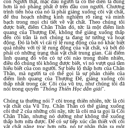
con Người thật, mặc dầu người ta có thể diễn tả đúng
hơn là nó phảng phất ở trên đầu con người. Chương
trình tiến hóa của nó là phải giáng xuống cõi vật chất,
để thu hoạch những kinh nghiệm rõ ràng và minh
bạch trong mọi chi tiết về vật chất. Theo chúng tôi
được biết, điểm Chân Thần đó, tức là một điểm linh
quang của Thượng Đế, không thể giáng xuống thấp
đến cõi trần là nơi chúng ta đang tư tưởng và hoạt
động. Đó là bởi vì cái tỷ lệ rung động của nó khác biệt
quá nhiều với tỷ lệ rung động của vật chất, và bởi đó
phải có những trạng thái vật chất trung gian. Cái điểm
linh quang đó vốn có tự cõi nào trong thiên nhiên,
điều đó chúng tôi không được biết, vì nó vượt quá tầm
hiểu biết của con người. Sự biểu lộ thấp hơn của Chân
Thần, mà người ta có thể gọi là sự phản chiến của
điểm linh quang của Thượng Đế, giáng xuống cõi
thấp nhất trong các Cõi của vũ trụ, như chúng tôi đã
nói trong quyển "
Thông Thiên Học dẫn giải
".
Chúng ta thường nói 7 cõi trong thiên nhiên, tức là cõi
vật chất của Vũ Trụ. Chân Thần có thể giáng xuống
cõi thứ 2 của những cõi nầy, tức là cõi mà ta gọi là Cõi
Chân Thần, nhưng nó dường như không thể xuống
thấp hơn nữa được. Để có sự tiếp xúc cần thiết với cõi
vật chất nặng trọc hơn nữa, nó tự phân thân ra một