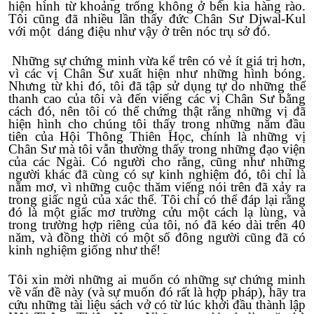
hiện hình từ khoảng trống không ở bên kia hàng rào.
Tôi cũng đã nhiều lần thấy đức Chân Sư Djwal-Kul
với một dáng điệu như vậy ở trên nóc trụ sở đó.
Những sự chứng minh vừa kể trên có vẻ ít giá trị hơn,
vì các vị Chân Sư xuất hiện như những hình bóng.
Nhưng từ khi đó, tôi đã tập sử dụng tự do những thể
thanh cao của tôi và đến viếng các vị Chân Sư bằng
cách đó, nên tôi có thể chứng thật rằng những vị đã
hiện hình cho chúng tôi thấy trong những năm đầu
tiên của Hội Thông Thiên Học, chính là những vị
Chân Sư mà tôi vẫn thường thấy trong những đạo viện
của các Ngài. Có người cho rằng, cũng như những
người khác đã cùng có sự kinh nghiệm đó, tôi chỉ là
nằm mơ, vì những cuộc thăm viếng nói trên đã xảy ra
trong giấc ngủ của xác thể. Tôi chỉ có thể đáp lại rằng
đó là một giấc mơ trường cửu một cách lạ lùng, và
trong trường hợp riêng của tôi, nó đã kéo dài trên 40
năm, và đồng thời có một số đông người cũng đã có
kinh nghiệm giống như thế!
Tôi xin mời những ai muốn có những sự chứng minh
về vấn đề này (và sự muốn đó rất là hợp pháp), hãy tra
cứu những tài liệu sách vở có từ lúc khởi đầu thành lập