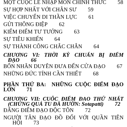
MỘT CUỘC LỄ NHẬP MÔN CHÍNH THỨC 58
SỰ HỢP NHẤT VỚI CHÂN SƯ 59
VIỆC CHUYỂN DI THẦN LỰC 61
GỬI THÔNG ĐIỆP 62
KIỂM ĐIỂM TƯ TƯỞNG 63
SỰ TIÊU KHIỂN 64
SỰ THÀNH CÔNG CHẮC CHẮN 64
CHƯƠNG VI: THỜI KỲ CHUẨN BỊ ĐIỂM
ĐẠO 66
BỐN NHÂN DUYÊN ĐƯA ĐẾN CỬA ĐẠO 67
NHỮNG ĐỨC TÍNH CẦN THIẾT 68
PHẦN THỨ BA
: NHỮNG CUỘC ĐIỂM ĐẠO
LỚN 71
CHƯƠNG VII
:
CUỘC ĐIỂM ĐẠO THỨ NHẤT
(CHỨNG QUẢ TU ĐÀ HƯỜN: Sotapatti)
72
ĐẤNG ĐIỂM ĐẠO ĐỘC TÔN
72
NGƯỜI TÂN ĐẠO ĐỒ ĐỐI VỚI QUẦN TIÊN
HỘI
73