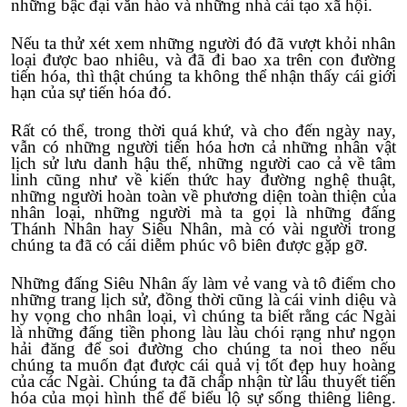
những bậc đại văn hào và những nhà cải tạo xã hội.
Nếu ta thử xét xem những người đó đã vượt khỏi nhân
loại được bao nhiêu, và đã đi bao xa trên con đường
tiến hóa, thì thật chúng ta không thể nhận thấy cái giới
hạn của sự tiến hóa đó.
Rất có thể, trong thời quá khứ, và cho đến ngày nay,
vẫn có những người tiến hóa hơn cả những nhân vật
lịch sử lưu danh hậu thế, những người cao cả về tâm
linh cũng như về kiến thức hay đường nghệ thuật,
những người hoàn toàn về phương diện toàn thiện của
nhân loại, những người mà ta gọi là những đấng
Thánh Nhân hay Siêu Nhân, mà có vài người trong
chúng ta đã có cái diễm phúc vô biên được gặp gỡ.
Những đấng Siêu Nhân ấy làm vẻ vang và tô điểm cho
những trang lịch sử, đồng thời cũng là cái vinh diệu và
hy vọng cho nhân loại, vì chúng ta biết rằng các Ngài
là những đấng tiền phong làu làu chói rạng như ngọn
hải đăng để soi đường cho chúng ta noi theo nếu
chúng ta muốn đạt được cái quả vị tốt đẹp huy hoàng
của các Ngài. Chúng ta đã chấp nhận từ lâu thuyết tiến
hóa của mọi hình thể để biểu lộ sự sống thiêng liêng.