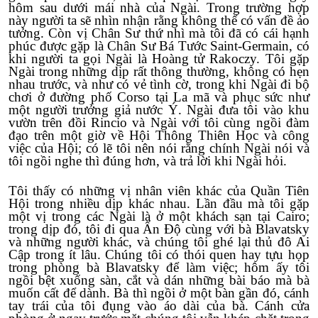
hôm sau dưới mái nhà của Ngài. Trong trường hợp
này người ta sẽ nhìn nhận rằng không thể có vấn đề ảo
tưởng. Còn vị Chân Sư thứ nhì mà tôi đã có cái hạnh
phúc được gặp là Chân Sư Bá Tước Saint-Germain, có
khi người ta gọi Ngài là Hoàng tử Rakoczy. Tôi gặp
Ngài trong những dịp rất thông thường, không có hẹn
nhau trước, và như có vẻ tình cờ, trong khi Ngài đi bộ
chơi ở đường phố Corso tại La mã và phục sức như
một người trưởng giả nước Ý. Ngài đưa tôi vào khu
vườn trên đồi Rincio và Ngài với tôi cùng ngồi đàm
đạo trên một giờ về Hội Thông Thiên Học và công
việc của Hội; có lẽ tôi nên nói rằng chính Ngài nói và
tôi ngồi nghe thì đúng hơn, và trả lời khi Ngài hỏi.
Tôi thấy có những vị nhân viên khác của Quần Tiên
Hội trong nhiều dịp khác nhau. Lần đầu mà tôi gặp
một vị trong các Ngài là ở một khách sạn tại Cairo;
trong dịp đó, tôi đi qua Ấn Độ cùng với bà Blavatsky
và những người khác, và chúng tôi ghé lại thủ đô Ai
Cập trong ít lâu. Chúng tôi có thói quen hay tựu họp
trong phòng bà Blavatsky để làm việc; hôm ấy tôi
ngồi bệt xuống sàn, cắt và dán những bài báo mà bà
muốn cất để dành. Bà thì ngồi ở một bàn gần đó, cánh
tay trái của tôi đụng vào áo dài của bà. Cánh cửa