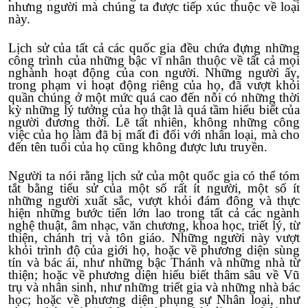
nhưng người mà chúng ta được tiếp xúc thuộc về loại
này.
Lịch sử của tất cả các quốc gia đều chứa đựng những
công trình của những bậc vĩ nhân thuộc về tất cả mọi
nghành hoạt động của con người. Những người ấy,
trong phạm vi hoạt động riêng của họ, đã vượt khỏi
quần chúng ở một mức quá cao đến nỗi có những thời
kỳ những lý tưởng của họ thật là quá tầm hiểu biết của
người đương thời. Lẽ tất nhiên, không những công
việc của họ làm đã bị mất đi đối với nhân loại, mà cho
đến tên tuổi của họ cũng không được lưu truyền.
Người ta nói rằng lịch sử của một quốc gia có thể tóm
tắt bằng tiểu sử của một số rất ít người, một số ít
những người xuất sắc, vượt khỏi đám đông và thực
hiện những bước tiến lớn lao trong tất cả các ngành
nghệ thuật, âm nhạc, văn chương, khoa học, triết lý, từ
thiện, chánh trị và tôn giáo. Những người này vượt
khỏi trình độ của giới họ, hoặc về phương diện sùng
tín và bác ái, như những bậc Thánh và những nhà từ
thiện; hoặc về phương diện hiểu biết thâm sâu về Vũ
trụ và nhân sinh, như những triết gia và những nhà bác
học; hoặc về phương diện phụng sự Nhân loại, như