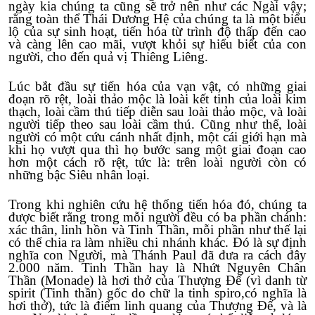
ngày kia chúng ta cũng sẽ trở nên như các Ngài vậy;
rằng toàn thể Thái Dương Hệ của chúng ta là một biểu
lộ của sự sinh hoạt, tiến hóa từ trình độ thấp đến cao
và càng lên cao mãi, vượt khỏi sự hiểu biết của con
người, cho đến quả vị Thiêng Liêng.
Lúc bắt đầu sự tiến hóa của vạn vật, có những giai
đoạn rõ rệt, loài thảo mộc là loài kết tinh của loài kim
thạch, loài cầm thú tiếp diễn sau loài thảo mộc, và loài
người tiếp theo sau loài cầm thú. Cũng như thế, loài
người có một cứu cánh nhất định, một cái giới hạn mà
khi họ vượt qua thì họ bước sang một giai đoạn cao
hơn một cách rõ rệt, tức là: trên loài người còn có
những bậc Siêu nhân loại.
Trong khi nghiên cứu hệ thống tiến hóa đó, chúng ta
được biết rằng trong mỗi người đều có ba phần chánh:
xác thân, linh hồn và Tinh Thần, mỗi phần như thế lại
có thể chia ra làm nhiều chi nhánh khác. Đó là sự định
nghĩa con Người, mà Thánh Paul đã đưa ra cách đây
2.000 năm. Tinh Thần hay là Nhứt Nguyên Chân
Thần (Monade) là hơi thở của Thượng Đế (vì danh từ
spirit (Tinh thần) gốc do chữ la tinh spiro,có nghĩa là
hơi thở), tức là điểm linh quang của Thượng Đế, và là