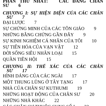
PHẦN THỨ NHẤT: CÁC ĐẤNG CHÂN
SƯ 6
CHƯƠNG I: SỰ HIỆN DIỆN CỦA CÁC CHÂN
SƯ 7
ĐẠI LƯỢC 7
SỰ CHỨNG MINH CỦA CÁC TÔN GIÁO 9
NHỮNG BẰNG CHỨNG GẦN ĐÂY 9
SỰ KINH NGHIỆM CÁ NHÂN CỦA TÔI 10
SỰ TIẾN HÓA CỦA VẠN VẬT 12
ĐỜI SỐNG SIÊU NHÂN LOẠI 15
QUẦN TIÊN HỘI 15
CHƯƠNG II: THỂ XÁC CỦA CÁC CHÂN
SƯ 17
HÌNH DÁNG CỦA CÁC NGÀI 17
MỘT THUNG LŨNG Ở TÂY TẠNG 17
NHÀ CỦA CHÂN SƯ KUTHUMI 19
NHỮNG HOẠT ĐỘNG CỦA CHÂN SƯ 20
NHỮNG NHÀ KHÁC 22