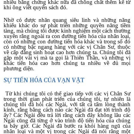
nhiều bằng chứng khác nữa đã chồng chất thêm kể từ
khi ông viết quyển sách đó.
Nhờ có được nhãn quang siêu linh và những năng
khiếu khác do sự phát triển những quyền năng tiềm
tàng, mà chúng tôi được kinh nghiệm một cách thường
xuyên rằng ngoài ra con đường tiến hóa của nhân loại,
còn có những con đường tiến hóa khác và trong số đó
có những bậc ngang hàng với các vị Chân Sư, thuộc
về cấp đẳng sinh hoạt cao hơn chúng ta. Chúng tôi đã
gặp một vài vị mà ta gọi là Thiên Thần, và những vị
khác tiến hóa cao hơn chúng ta nhiều về đủ mọi
phương diện.
SỰ TIẾN HÓA CỦA VẠN VẬT
Từ khi chúng tôi có thể giao tiếp với các vị Chân Sư
trong thời gian phát triển của chúng tôi, tự nhiên là
chúng tôi đã hỏi các Ngài, với tất cả tấm lòng thành
kính, rằng bằng cách nào các Ngài đã đạt tời trình độ
ấy? Các Ngài đều trả lời rằng cách đây không lâu các
Ngài cũng đã từng ở vào trình độ tiến hóa của chúng
ta bây giờ. Các Ngài đã bước ra khỏi hàng ngũ của
nhân loại và một vị trong các Ngài đã nói rằng một