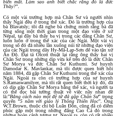
biến mất. Làm sao anh biết chắc rằng đó là đức
Thầy?
”.
Có một vài trường hợp mà Chân Sư và người nhìn
thấy Ngài đều ở trong thể xác. Đó là trường hợp của
bà Blavatsly; tôi đã nghe bà chứng minh rằng bà đã
từng sống một thời gian trong một đạo viện ở xứ
Népal, tại đây bà thấy ba vị trong các đấng Chân Sư,
luôn luôn ở trong thể xác của các Ngài. Một vài vị
trong số đó đã nhiều lần xuống núi từ những đạo viện
của các Ngài trong dãy Hy-Mã-Lạp-Sơn để vào tận xứ
Ấn Độ. Đại tá Olcott thuật lại rằng ông thấy hai vị
Chân Sư trong những dịp vừa kể trên đó là đức Chân
Sư Morya và đức Chân Sư Kuthumi. Sư huynh
Damodar K. Mavlankar, mà tôi được quen biết hồi
năm 1884, đã gặp Chân Sư Kuthumi trong thể xác của
Ngài. Ngoài ra còn có trường hợp của sư huynh
S.Ramaswamilyer, mà tôi rất quen biết thời kỳ đó, đã
có dịp gặp Chân Sư Morya bằng thể xác, và người ta
có thể đọc bài tường thuật về việc nầy nhan đề
là:”
Bằng cách nào một đệ tử đã gặp Chân Sư
” trong
quyển “
5 năm với giáo lý Thông Thiên Học
”. Ông
W,T.Brown, thuộc chi bộ Luân Đôn, cũng đã có diễm
phúc gặp một trong những đấng Cao Cả đó trong
những hoàn cảnh tương tự. Ngoài ra, còn có rất nhiều