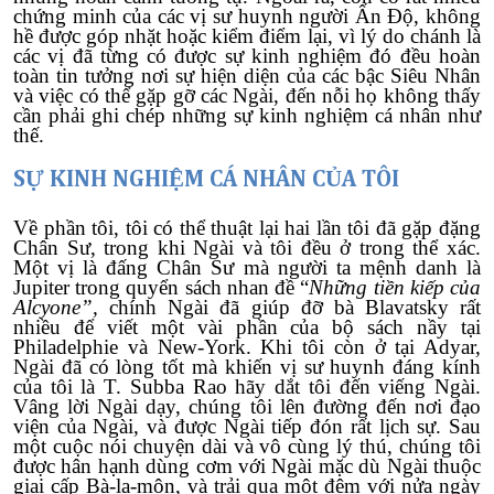
chứng minh của các vị sư huynh người Ấn Độ, không
hề được góp nhặt hoặc kiểm điểm lại, vì lý do chánh là
các vị đã từng có được sự kinh nghiệm đó đều hoàn
toàn tin tưởng nơi sự hiện diện của các bậc Siêu Nhân
và việc có thể gặp gỡ các Ngài, đến nỗi họ không thấy
cần phải ghi chép những sự kinh nghiệm cá nhân như
thế.
SỰ KINH NGHIỆM CÁ NHÂN CỦA TÔI
Về phần tôi, tôi có thể thuật lại hai lần tôi đã gặp đặng
Chân Sư, trong khi Ngài và tôi đều ở trong thể xác.
Một vị là đấng Chân Sư mà người ta mệnh danh là
Jupiter trong quyển sách nhan đề “
Những tiền kiếp của
Alcyone”,
chính Ngài đã giúp đỡ bà Blavatsky rất
nhiều để viết một vài phần của bộ sách nầy tại
Philadelphie và New-York. Khi tôi còn ở tại Adyar,
Ngài đã có lòng tốt mà khiến vị sư huynh đáng kính
của tôi là T. Subba Rao hãy dắt tôi đến viếng Ngài.
Vâng lời Ngài dạy, chúng tôi lên đường đến nơi đạo
viện của Ngài, và được Ngài tiếp đón rất lịch sự. Sau
một cuộc nói chuyện dài và vô cùng lý thú, chúng tôi
được hân hạnh dùng cơm với Ngài mặc dù Ngài thuộc
giai cấp Bà-la-môn, và trải qua một đêm với nửa ngày