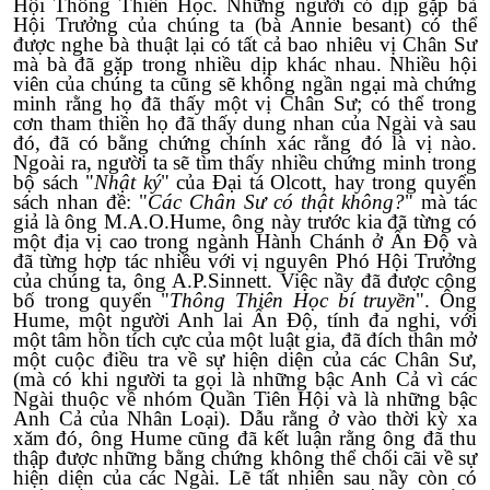
Hội Thông Thiên Học. Những người có dịp gặp bà
Hội Trưởng của chúng ta (bà Annie besant) có thể
được nghe bà thuật lại có tất cả bao nhiêu vị Chân Sư
mà bà đã gặp trong nhiều dịp khác nhau. Nhiều hội
viên của chúng ta cũng sẽ không ngần ngại mà chứng
minh rằng họ đã thấy một vị Chân Sư; có thể trong
cơn tham thiền họ đã thấy dung nhan của Ngài và sau
đó, đã có bằng chứng chính xác rằng đó là vị nào.
Ngoài ra, người ta sẽ tìm thấy nhiều chứng minh trong
bộ sách "
Nhật ký
" của Đại tá Olcott, hay trong quyển
sách nhan đề: "
Các Chân Sư có thật không?
" mà tác
giả là ông M.A.O.Hume, ông này trước kia đã từng có
một địa vị cao trong ngành Hành Chánh ở Ấn Độ và
đã từng hợp tác nhiều với vị nguyên Phó Hội Trưởng
của chúng ta, ông A.P.Sinnett. Việc nầy đã được công
bố trong quyển "
Thông Thiên Học bí truyền
". Ông
Hume, một người Anh lai Ấn Độ, tính đa nghi, với
một tâm hồn tích cực của một luật gia, đã đích thân mở
một cuộc điều tra về sự hiện diện của các Chân Sư,
(mà có khi người ta gọi là những bậc Anh Cả vì các
Ngài thuộc về nhóm Quần Tiên Hội và là những bậc
Anh Cả của Nhân Loại). Dẫu rằng ở vào thời kỳ xa
xăm đó, ông Hume cũng đã kết luận rằng ông đã thu
thập được những bằng chứng không thể chối cãi về sự
hiện diện của các Ngài. Lẽ tất nhiên sau nầy còn có