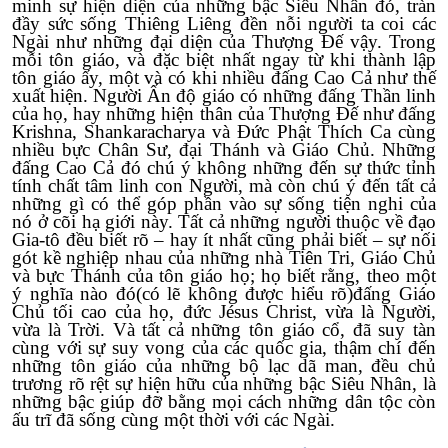
minh sự hiện diện của những bậc Siêu Nhân đó, tràn
đầy sức sống Thiêng Liêng đền nỗi người ta coi các
Ngài như những đại diện của Thượng Đế vậy. Trong
mỗi tôn giáo, và đặc biệt nhất ngay từ khi thành lập
tôn giáo ấy, một và có khi nhiều đấng Cao Cả như thế
xuất hiện. Người Ấn độ giáo có những đấng Thần linh
của họ, hay những hiện thân của Thượng Đế như đấng
Krishna, Shankaracharya và Đức Phật Thích Ca cùng
nhiều bực Chân Sư, đại Thánh và Giáo Chủ. Những
đấng Cao Cả đó chú ý không những đến sự thức tỉnh
tính chất tâm linh con Người, mà còn chú ý đến tất cả
những gì có thể góp phần vào sự sống tiện nghi của
nó ở cõi hạ giới này. Tất cả những người thuộc về đạo
Gia-tô đều biết rõ – hay ít nhất cũng phải biết – sự nối
gót kề nghiệp nhau của những nhà Tiên Tri, Giáo Chủ
và bực Thánh của tôn giáo họ; họ biết rằng, theo một
ý nghĩa nào đó(có lẽ không được hiểu rõ)đấng Giáo
Chủ tối cao của họ, đức Jésus Christ, vừa là Người,
vừa là Trời. Và tất cả những tôn giáo cổ, đã suy tàn
cùng với sự suy vong của các quốc gia, thậm chí đến
những tôn giáo của những bộ lạc dã man, đều chủ
trương rõ rệt sự hiện hữu của những bậc Siêu Nhân, là
những bậc giúp đỡ bằng mọi cách những dân tộc còn
ấu trĩ đã sống cùng một thời với các Ngài.