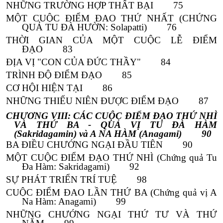
NHỮNG TRƯỜNG HỢP THẤT BẠI 75
MỘT CUỘC ĐIỂM ĐẠO THỨ NHẤT (CHỨNG
QUẢ TU ĐÀ HƯỜN: Solapatti)
76
THỜI GIAN CỦA MỘT CUỘC LỄ ĐIỂM
ĐẠO
83
ĐỊA VỊ "CON CỦA ĐỨC THẦY" 84
TRÌNH ĐỘ ĐIỂM ĐẠO 85
CƠ HỘI HIỆN TẠI
86
NHỮNG THIẾU NIÊN ĐƯỢC ĐIỂM ĐẠO 87
CHƯƠNG VIII
: CÁC CUỘC ĐIỂM ĐẠO THỨ NHÌ
VÀ THỨ BA - QUẢ VỊ TU ĐÀ HÀM
(Sakridagamin) và A NA HÀM (Anagami) 90
BA ĐIỀU CHƯỚNG NGẠI ĐẦU TIÊN
90
MỘT CUỘC ĐIỂM ĐẠO THỨ NHÌ
(Chứng quả Tu
Đa Hàm: Sakridagami) 92
SỰ PHÁT TRIỂN TRÍ TUỆ 98
CUỘC ĐIỂM ĐẠO LẦN THỨ BA (Chứng quả vị A
Na Hàm: Anagami)
99
NHỮNG CHƯỚNG NGẠI THỨ TƯ VÀ THỨ