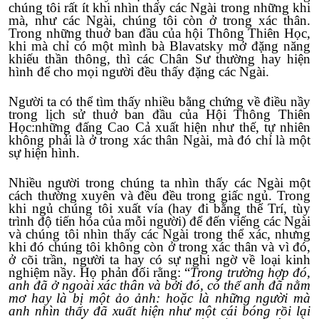
chúng tôi rất ít khi nhìn thấy các Ngài trong những khi
mà, như các Ngài, chúng tôi còn ở trong xác thân.
Trong những thuở ban đầu của hội Thông Thiên Học,
khi mà chỉ có một mình bà Blavatsky mở đặng năng
khiếu thần thông, thì các Chân Sư thường hay hiện
hình để cho mọi người đều thấy đặng các Ngài.
Người ta có thể tìm thấy nhiều bằng chứng về điều nầy
trong lịch sử thuở ban đầu của Hội Thông Thiên
Học:những đấng Cao Cả xuất hiện như thế, tự nhiên
không phải là ở trong xác thân Ngài, mà đó chỉ là một
sự hiện hình.
Nhiều người trong chúng ta nhìn thấy các Ngài một
cách thường xuyên và đều đều trong giấc ngủ. Trong
khi ngủ chúng tôi xuất vía (hay đi bằng thể Trí, tùy
trình độ tiến hóa của mỗi người) để đến viếng các Ngài
và chúng tôi nhìn thấy các Ngài trong thể xác, nhưng
khi đó chúng tôi không còn ở trong xác thân và vì đó,
ở cõi trần, người ta hay có sự nghi ngờ về loại kinh
nghiệm nầy. Họ phản đối rằng: “
Trong trường hợp đó,
anh đã ở ngoài xác thân và bởi đó, có thể anh đã nằm
mơ hay là bị một ảo ảnh: hoặc là những người mà
anh nhìn thấy đã xuất hiện như một cái bóng rồi lại