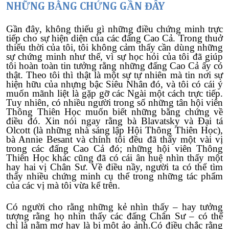
NHỮNG BẰNG CHỨNG GẦN ĐÂY
Gần đây, không thiếu gì những điều chứng minh trực
tiếp cho sự hiện diện của các đấng Cao Cả. Trong thuở
thiếu thời của tôi, tôi không cảm thấy cần dùng những
sự chứng minh như thế, vì sự học hỏi của tôi đã giúp
tôi hoàn toàn tin tưởng rằng những đấng Cao Cả ấy có
thật. Theo tôi thì thật là một sự tự nhiên mà tin nơi sự
hiện hữu của nhựng bậc Siêu Nhân đó, và tôi có cái ý
muốn mãnh liệt là gặp gỡ các Ngài một cách trực tiếp.
Tuy nhiên, có nhiều người trong số những tân hội viên
Thông Thiên Học muốn biết những bằng chứng về
điều đó. Xin nói ngay rằng bà Blavatsky và Đại tá
Olcott (là những nhà sáng lập Hội Thông Thiên Học),
bà Annie Besant và chính tôi đều đã thấy một vài vị
trong các đấng Cao Cả đó; những hội viên Thông
Thiên Học khác cũng đã có cái ân huệ nhìn thấy một
hay hai vị Chân Sư. Về điều nầy, người ta có thể tìm
thấy nhiều chứng minh cụ thể trong những tác phẩm
của các vị mà tôi vừa kể trên.
Có người cho rằng những kẻ nhìn thấy – hay tưởng
tượng rằng họ nhìn thấy các đấng Chân Sư – có thể
chỉ là nằm mơ hay là bị một ảo ảnh.Có điều chắc rằng